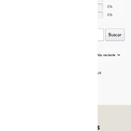
2 estrellas
0%
1 estrella
0%
Buscar
0 de 0 reseñas
Lo siento, no hay reseñas que coincidan con sus
selecciones actuales
Andrea June Cares