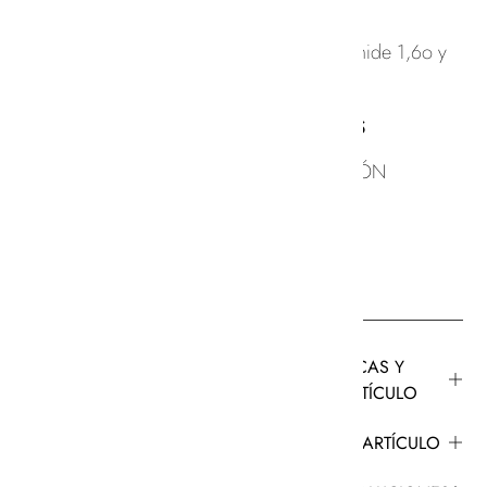
– Holgado
– La modelo mide 1,6o y
talla una XS/S
MATERIALES
100% ALGODÓN
CARACTERÍSTICAS Y
AJUSTE DEL ARTÍCULO
CUIDADO DEL ARTÍCULO