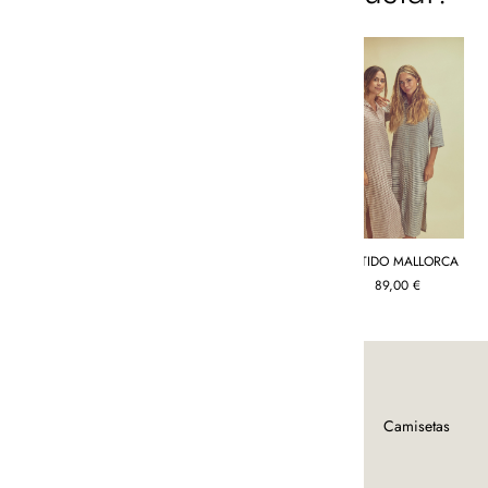
VESTIDO VERA BEIGE
VESTIDO FEZ NEGRO
VESTIDO MALLORCA
100% LINO
130,00
€
89,00
€
130,00
€
Tienda
Camisas y
Camisetas
blusas