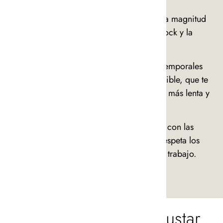
Producimos en cantidades ajustadas a la magnitud
de la marca y evitar las sobras de stock y la
sobreproducción.
Nuestro objetivo es crear productos atemporales
elaborados de forma exhaustiva y sostenible, que te
acompañen en el camino hacia una vida más lenta y
sencilla.
La fabricación de esta pieza cumple con las
condiciones de contratación ética y respeta los
estándares europeos del derecho del trabajo.
También te podría gustar.