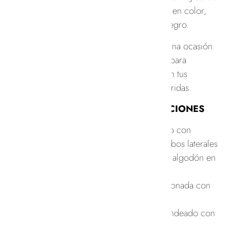
100% algodón en color,
crudo, teja y negro.
Perfecto para una ocasión
más arreglada para
combinarlo con tus
sandalias preferidas.
ESPECIFICACIONES
– Vestido largo con
abertura en ambos laterales
– Tejido 100% algodón en
colores lisos
– Manga abullonada con
goma
– Escote redondeado con
botones