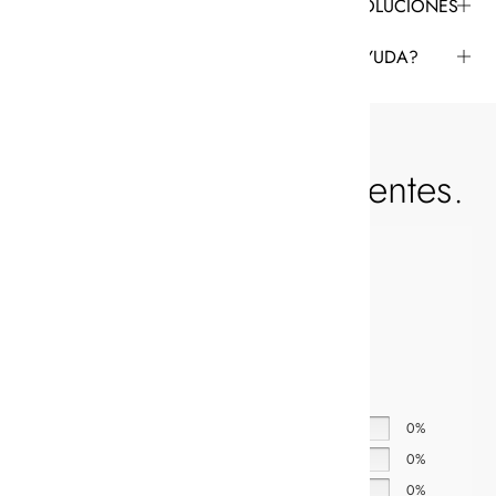
ENVÍO & DEVOLUCIONES
¿NECESITAS AYUDA?
Valoración de los clientes.
0,0
Basado en 0 reseñas.
5 estrellas
0%
4 estrellas
0%
3 estrellas
0%