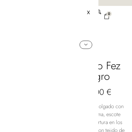
PAGO SEGURO
ANDREA JUNE
X
0
AGOTADO
Vestido Fez
Negro
130,00
€
Vestido largo holgado con
manga con goma, escote
redondo y abertura en los
dos laterales, con tejido de