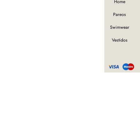
Chaquetas
Home
Pantalones
Pareos
S2022
Swimwear
Tops
Vestidos
© 2024 · Andrea June · Todos los
derechos reservados