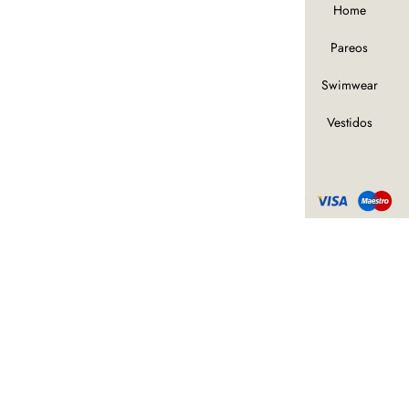
Chaquetas
Home
Pantalones
Pareos
S2022
Swimwear
Tops
Vestidos
© 2024 · Andrea June · Todos los
derechos reservados