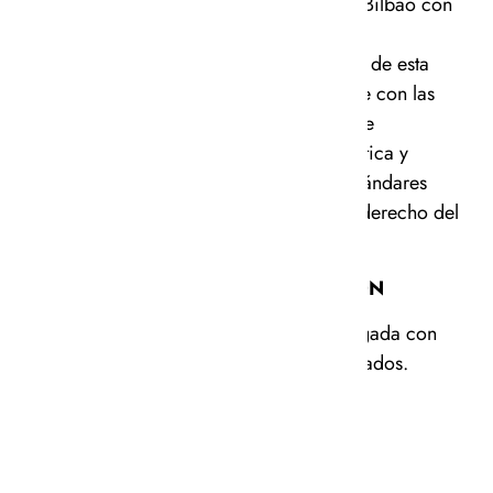
taller local de Bilbao con
tejido natural.
La fabricación de esta
prenda cumple con las
condiciones de
contratación ética y
respeta los estándares
europeos del derecho del
trabajo.
DESCRIPCIÓN
– Camisa holgada con
botones nacarados.
– Con cuello.
TALLAJE
– Holgado