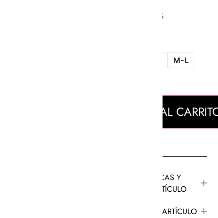
MATERIALES
100% RAMIO
Talla
XS-S
M-L
AÑADIR AL CARRIT
CARACTERÍSTICAS Y
AJUSTE DEL ARTÍCULO
CUIDADO DEL ARTÍCULO