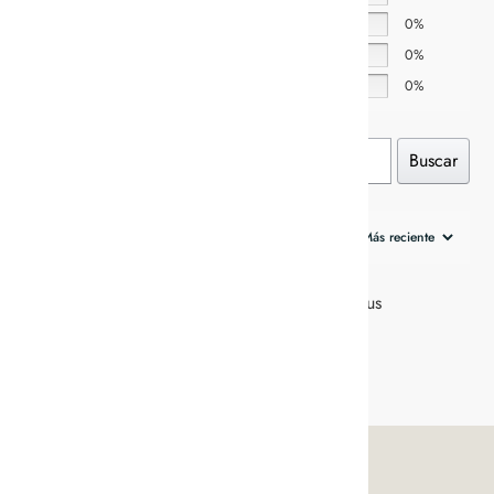
3 estrellas
0%
2 estrellas
0%
1 estrella
0%
Buscar
0 de 0 reseñas
Lo siento, no hay reseñas que coincidan con sus
selecciones actuales