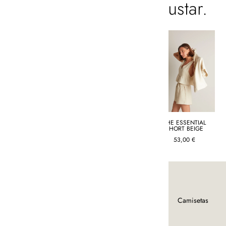
También te podría gustar.
THE FLORAL SHIRT
THE ESSENTIAL
THE ESSENTIAL
OCHER
DRESS WHITE
SHORT BEIGE
59,00
€
65,00
€
53,00
€
Tienda
Camisas y
Camisetas
blusas