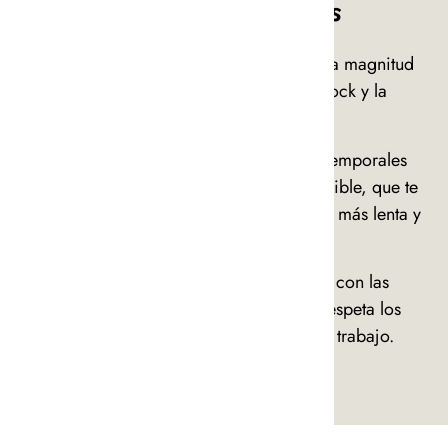
Andrea June Cares
Producimos en cantidades ajustadas a la magnitud
de la marca y evitar las sobras de stock y la
sobreproducción.
Nuestro objetivo es crear productos atemporales
elaborados de forma exhaustiva y sostenible, que te
acompañen en el camino hacia una vida más lenta y
sencilla.
La fabricación de esta pieza cumple con las
condiciones de contratación ética y respeta los
estándares europeos del derecho del trabajo.