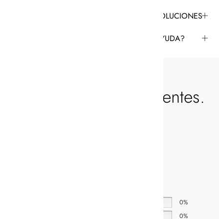
ENVÍO & DEVOLUCIONES
¿NECESITAS AYUDA?
Valoración de los clientes.
0,0
Basado en 0 reseñas.
5 estrellas
0%
4 estrellas
0%