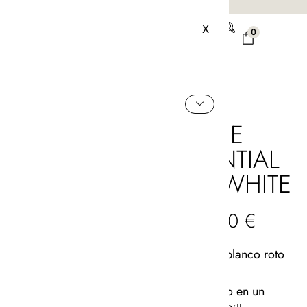
PAGO SEGURO
ANDREA JUNE
X
0
THE
ESSENTIAL
SHIRT WHITE
65,00
€
Camisa color blanco roto
100% ramio.
Confeccionado en un