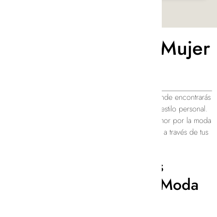
Blog de Moda de Mujer
Andrea June
Bienvenida a nuestro blog de moda femenina, donde encontrarás
inspiración, consejos y tendencias para realzar tu estilo personal.
En Andreajune, nos apasiona compartir nuestro amor por la moda
y ayudarte a explorar nuevas formas de expresarte a través de tus
prendas.
Mantente al Día con las
Últimas Tendencias en Moda
de Mujer