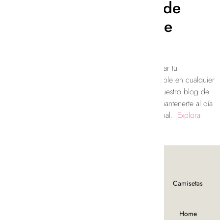
¡Explora Nuestro Blog de
Moda de Mujer y Déjate
Inspirar!
Ya sea que estés buscando inspiración para renovar tu
guardarropa, consejos de estilo para lucir impecable en cualquier
ocasión o reflexiones sobre la moda sostenible, nuestro blog de
moda femenina tiene todo lo que necesitas para mantenerte al día
con las últimas tendencias y realzar tu estilo personal.
¡Explora
nuestro contenido y déjate inspirar hoy mismo!
Tienda
Camisas y
Camisetas
blusas
Chaquetas
Home