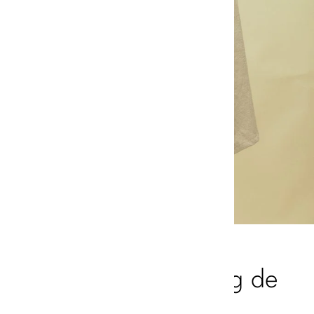
Bienvenid@, al blog de
Andrea June.