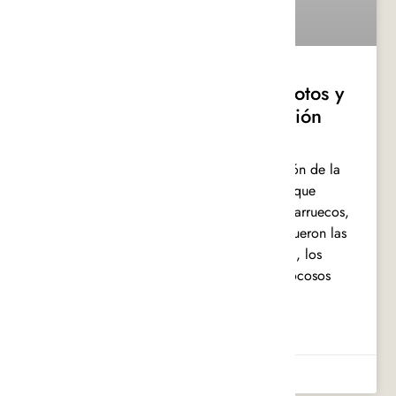
Mi inspiración, la sesión de fotos y
el equipo detrás de la colección
Summer 2023
ANDREA JUNE SUMMER 2O23 Inspiración de la
colección, la sesión de fotos y el equipo que
hubo detrás. “Al observar el paisaje de Marruecos,
otro elemento que me llamó la atención fueron las
texturas. Las paredes de la ciudad antigua, los
pueblos en las montañas y los desiertos rocosos
están
LEER MÁS »
14 DE NOVIEMBRE DE 2023