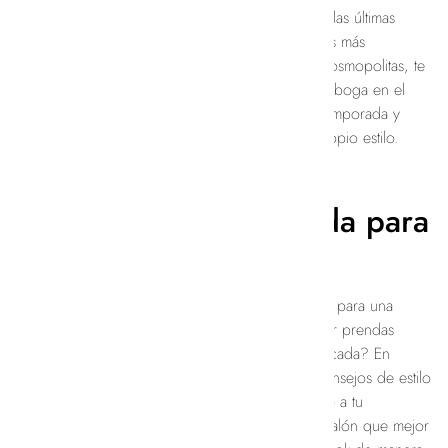
En nuestro blog, te mantenemos informada sobre las últimas
tendencias en moda femenina. Desde las pasarelas más
prestigiosas hasta las calles de las ciudades más cosmopolitas, te
ofrecemos una visión completa de lo que está en boga en el
mundo de la moda. Descubre qué se lleva esta temporada y
cómo puedes incorporar estas tendencias a tu propio estilo.
Consejos de Estilo
Personalizados de moda para
cada mujer
¿Necesitas ayuda para encontrar el outfit perfecto para una
ocasión especial? ¿Quieres saber cómo combinar prendas
básicas de tu armario de manera elegante y sofisticada? En
nuestro blog, encontrarás una amplia gama de consejos de estilo
diseñados para ayudarte a sacar el máximo partido a tu
guardarropa. Desde cómo elegir el corte de pantalón que mejor