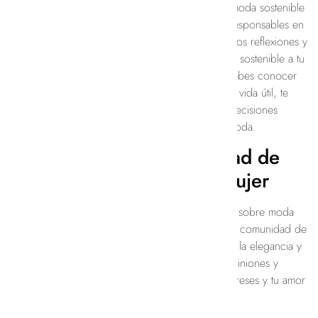
En Andreajune, creemos en la importancia de la moda sostenible
y estamos comprometidos a promover prácticas responsables en
toda nuestra industria. En nuestro blog, compartimos reflexiones y
consejos sobre cómo puedes incorporar la moda sostenible a tu
propio estilo de vida. Desde marcas éticas que debes conocer
hasta consejos para cuidar tu ropa y prolongar su vida útil, te
ofrecemos recursos útiles para ayudarte a tomar decisiones
informadas y conscientes sobre tu consumo de moda.
Únete a Nuestra Comunidad de
Amantes de la Moda de Mujer
En nuestro blog, no solo encontrarás información sobre moda
femenina, sino que también formarás parte de una comunidad de
amantes de la moda que comparten tu pasión por la elegancia y
el estilo. Únete a la conversación, comparte tus opiniones y
conecta con otras mujeres que comparten tus intereses y tu amor
por la moda.