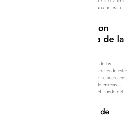
se adapte a tu figura hasta cómo accesorizar un look de manera
impecable, estamos aquí para guiarte en tu viaje hacia un estilo
personal único.
Entrevistas Exclusivas con
Expertos de la Industria de la
moda de mujer
¿Quieres saber qué hay detrás de las colecciones de tus
diseñadores favoritos? ¿Te gustaría conocer los secretos de estilo
de las fashionistas más influyentes? En nuestro blog, te acercamos
a los expertos de la industria de la moda a través de entrevistas
exclusivas que te ofrecen una visión privilegiada del mundo del
diseño y la moda femenina.
Reflexiones sobre la Moda de
Mujer Sostenible