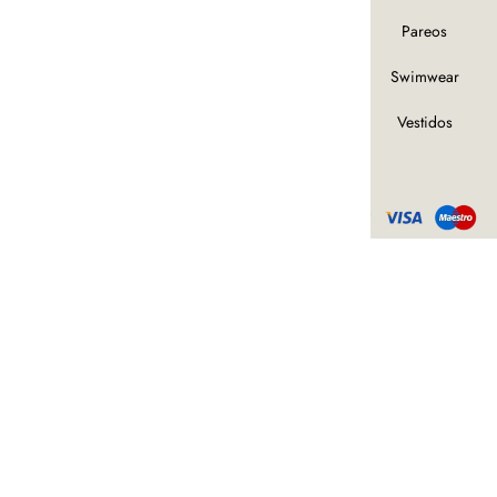
Pantalones
Pareos
S2022
Swimwear
Tops
Vestidos
© 2024 · Andrea June · Todos los
derechos reservados